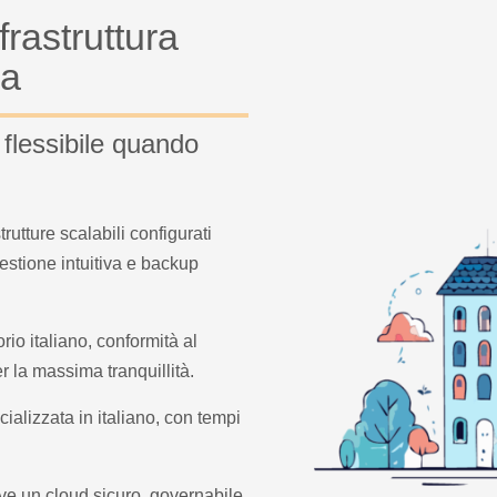
frastruttura
ia
 flessibile quando
trutture scalabili configurati
estione intuitiva e backup
orio italiano, conformità al
r la massima tranquillità.
alizzata in italiano, con tempi
rve un cloud sicuro, governabile